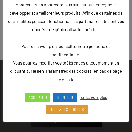
contenu, et en apprendre plus sur leur audience; pour
développer et améliorer leurs produits. Afin que certaines de
ces finalités puissent fonctionner, les partenaires utilisent vos
données de géolocalisation précise.
« Précédent
Pour en savoir plus, consultez notre politique de
confidentialité.
Vous pourrez modifier vos préférences à tout moment en
cliquant sur le lien "Paramètres des cookies" en bas de page
de ce site.
Ouvert du lundi au vendredi de 9h à 18h - Rue Louis Lepître,
En savoir plus
ACCEPTER
REJETER
Hôtel des entreprises, 52200 LANGRES
REGLAGES COOKIES
Appeler L'Atelier 52