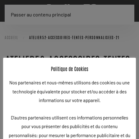
Passer au contenu principal
ACCUEIL
ATELIER52-ACCESSOIRES-TENTES-PERSONNALISEES-21
ATELIER52-ACCESSOIRES-TENTES-
Politique de Cookies
PERSONNALISEES-21
Nos partenaires et nous-mêmes utilisons des cookies ou une
ÉCRIT LE
25/03/2020
.
technologie équivalente pour stocker et/ou accéder à des
informations sur votre appareil.
D'autres partenaires utilisent ces informations personnelles
pour vous présenter des publicités et du contenu
personnalisés; pour mesurer la performance publicitaire et du