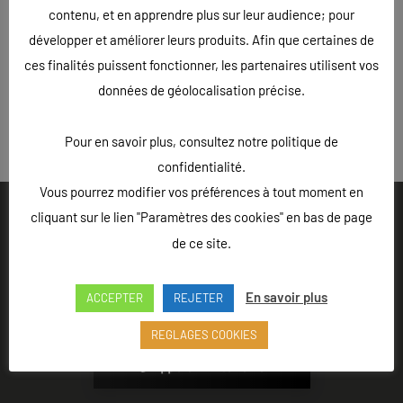
contenu, et en apprendre plus sur leur audience; pour
développer et améliorer leurs produits. Afin que certaines de
ces finalités puissent fonctionner, les partenaires utilisent vos
données de géolocalisation précise.
« Précédent
Pour en savoir plus, consultez notre politique de
confidentialité.
Vous pourrez modifier vos préférences à tout moment en
cliquant sur le lien "Paramètres des cookies" en bas de page
de ce site.
Ouvert du lundi au vendredi de 9h à 18h - Rue Louis Lepître,
En savoir plus
ACCEPTER
REJETER
Hôtel des entreprises, 52200 LANGRES
REGLAGES COOKIES
Appeler L'Atelier 52