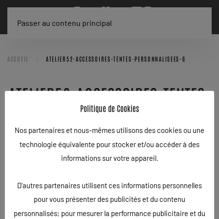
Passer au contenu principal
ACCUEIL
ATELIER52-ACCESSOIRES-TENTES-PERSONNALISEES-6
ATELIER52-ACCESSOIRES-TENTES-
Politique de Cookies
PERSONNALISEES-6
Nos partenaires et nous-mêmes utilisons des cookies ou une
ÉCRIT LE
25/03/2020
.
technologie équivalente pour stocker et/ou accéder à des
informations sur votre appareil.
D'autres partenaires utilisent ces informations personnelles
pour vous présenter des publicités et du contenu
personnalisés; pour mesurer la performance publicitaire et du