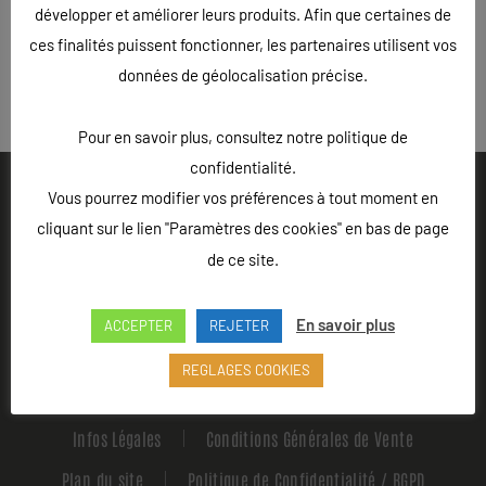
développer et améliorer leurs produits. Afin que certaines de
ces finalités puissent fonctionner, les partenaires utilisent vos
données de géolocalisation précise.
« Précédent
Pour en savoir plus, consultez notre politique de
confidentialité.
Vous pourrez modifier vos préférences à tout moment en
cliquant sur le lien "Paramètres des cookies" en bas de page
de ce site.
Ouvert du lundi au vendredi de 9h à 18h - Rue Louis Lepître,
Hôtel des entreprises, 52200 LANGRES
En savoir plus
ACCEPTER
REJETER
Appeler L'Atelier 52
REGLAGES COOKIES
Infos Légales
Conditions Générales de Vente
Plan du site
Politique de Confidentialité / RGPD