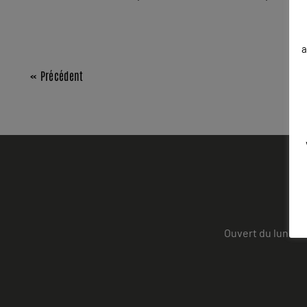
a
« Précédent
Ouvert du lundi a