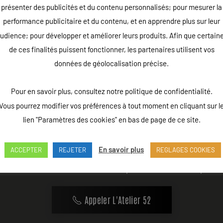
présenter des publicités et du contenu personnalisés; pour mesurer la
performance publicitaire et du contenu, et en apprendre plus sur leur
udience; pour développer et améliorer leurs produits. Afin que certain
de ces finalités puissent fonctionner, les partenaires utilisent vos
données de géolocalisation précise.
Pour en savoir plus, consultez notre politique de confidentialité.
Vous pourrez modifier vos préférences à tout moment en cliquant sur l
lien "Paramètres des cookies" en bas de page de ce site.
En savoir plus
ACCEPTER
REJETER
REGLAGES COOKIES
u vendredi de 9h à 18h - Rue Louis Lepître, Hôtel des entrepri
Appeler L'Atelier 52