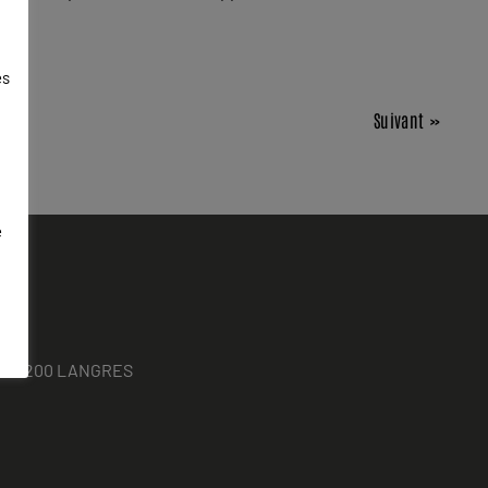
es
Suivant »
e
ses, 52200 LANGRES