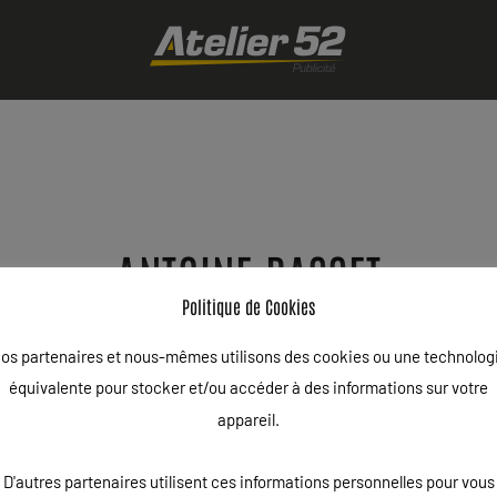
ANTOINE BASSET
Politique de Cookies
ÉCRIT LE
26/01/2016
. PUBLIÉ DANS
NEWS
.
os partenaires et nous-mêmes utilisons des cookies ou une technolog
équivalente pour stocker et/ou accéder à des informations sur votre
appareil.
utée suite à un problème de passage CP), Champion de France 201
D'autres partenaires utilisent ces informations personnelles pour vous
 (press-book) 2016. Ce grand champion est à la recherche de part