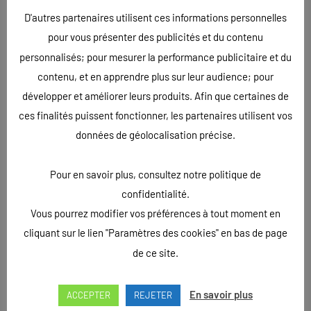
D'autres partenaires utilisent ces informations personnelles
La broderie
: l’excellence du marquage textile.
pour vous présenter des publicités et du contenu
personnalisés; pour mesurer la performance publicitaire et du
À la fois durable, esthétique et prestigieuse, elle s’impose
contenu, et en apprendre plus sur leur audience; pour
comme la solution incontournable pour un rendu haut de
développer et améliorer leurs produits. Afin que certaines de
gamme. Conscients de cet enjeu de qualité, nos clients tels
ces finalités puissent fonctionner, les partenaires utilisent vos
que
As Taxi, Coujour Maçonnerie, MKP, Laurent
données de géolocalisation précise.
Motoculture ou encore PR Tournebroche
nous ont fait
confiance. Pour répondre à leur exigence d’image, nous les
Pour en savoir plus, consultez notre politique de
avons orientés vers cette technique noble. Le résultat ?
confidentialité.
Une finition impeccable qui valorise durablement leur
Vous pourrez modifier vos préférences à tout moment en
identité. Nous sommes en Haute-Marne.
cliquant sur le lien "Paramètres des cookies" en bas de page
de ce site.
En savoir plus
ACCEPTER
REJETER