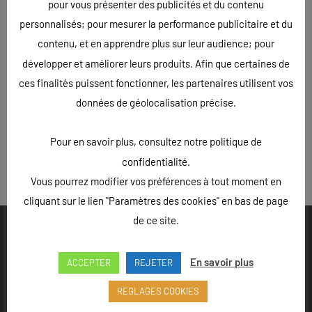
pour vous présenter des publicités et du contenu
personnalisés; pour mesurer la performance publicitaire et du
D’autres choses sont en préparation pour MXCOM.eu.
contenu, et en apprendre plus sur leur audience; pour
2013 s’annonce de bonne augure avec beaucoup de contrat
développer et améliorer leurs produits. Afin que certaines de
qui devrait se signer.
ces finalités puissent fonctionner, les partenaires utilisent vos
données de géolocalisation précise.
Pour en savoir plus, consultez notre politique de
confidentialité.
« Précédent
Suivant »
Vous pourrez modifier vos préférences à tout moment en
cliquant sur le lien "Paramètres des cookies" en bas de page
de ce site.
En savoir plus
ACCEPTER
REJETER
Ouvert du lundi au vendredi de 9h à 18h - Rue Louis Lepître,
REGLAGES COOKIES
Hôtel des entreprises, 52200 LANGRES