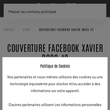
Passer au contenu principal
ACCUEIL
NEWS
COUVERTURE FACEBOOK XAVIER BOOG #2
COUVERTURE FACEBOOK XAVIER
BOOG #2
Politique de Cookies
ÉCRIT LE
05/04/2013
. PUBLIÉ DANS
NEWS
.
Nos partenaires et nous-mêmes utilisons des cookies ou une
MISE À JOUR DE LA COUVERTURE FACEBOOK POUR LA PAGE
technologie équivalente pour stocker et/ou accéder à des
OFFICIELLE DU PILOTE MOTOCROSS MONDIAL XAVIER BOOG
informations sur votre appareil.
MXCOM.eu signe la mise à jour de la couverture facebook du
D'autres partenaires utilisent ces informations personnelles
pilote de la team ICEONE RACING : XAVIER BOOG.