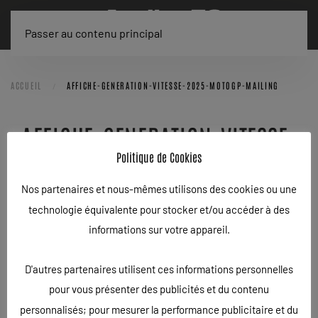
Passer au contenu principal
ACCUEIL
AFFICHE-GENERATION-VITESSE-2025-MOTOGP-MAILING
AFFICHE-GENERATION-VITESSE-
Politique de Cookies
2025-MOTOGP-MAILING
Nos partenaires et nous-mêmes utilisons des cookies ou une
ÉCRIT LE
11/04/2026
.
technologie équivalente pour stocker et/ou accéder à des
informations sur votre appareil.
D'autres partenaires utilisent ces informations personnelles
pour vous présenter des publicités et du contenu
personnalisés; pour mesurer la performance publicitaire et du