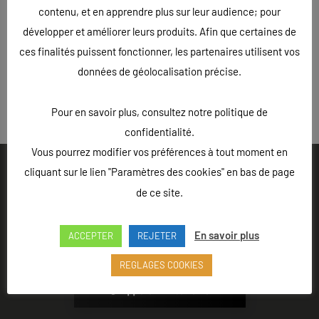
contenu, et en apprendre plus sur leur audience; pour
développer et améliorer leurs produits. Afin que certaines de
ces finalités puissent fonctionner, les partenaires utilisent vos
données de géolocalisation précise.
« Précédent
Pour en savoir plus, consultez notre politique de
confidentialité.
Vous pourrez modifier vos préférences à tout moment en
cliquant sur le lien "Paramètres des cookies" en bas de page
de ce site.
Ouvert du lundi au vendredi de 9h à 18h - Rue Louis Lepître,
En savoir plus
ACCEPTER
REJETER
Hôtel des entreprises, 52200 LANGRES
REGLAGES COOKIES
Appeler L'Atelier 52