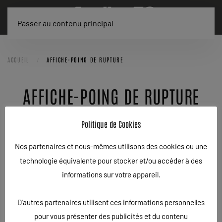
Passer au contenu principal
ACCUEIL
AFFICHE-POING DE RUPTURE
AFFICHE-POING DE RUPTURE
ÉCRIT LE
11/04/2026
.
Politique de Cookies
Nos partenaires et nous-mêmes utilisons des cookies ou une
technologie équivalente pour stocker et/ou accéder à des
informations sur votre appareil.
D'autres partenaires utilisent ces informations personnelles
pour vous présenter des publicités et du contenu