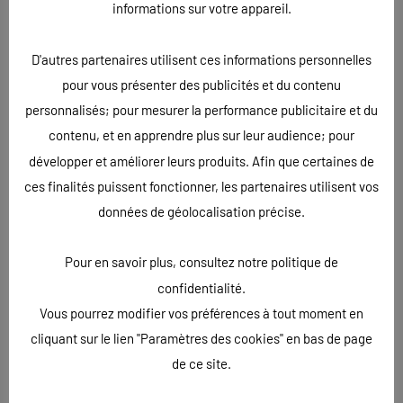
FOIRE DE CHÂLONS EN
informations sur votre appareil.
CHAMPAGNE 2018 : LE BOIS DU
D'autres partenaires utilisent ces informations personnelles
ROY
pour vous présenter des publicités et du contenu
personnalisés; pour mesurer la performance publicitaire et du
ÉCRIT LE
29/08/2018
. PUBLIÉ DANS
ADHÉSIFS
,
HAUTE-MARNE
.
contenu, et en apprendre plus sur leur audience; pour
développer et améliorer leurs produits. Afin que certaines de
Le Bois du Roy, futur parc d’animation à thème médiéval,
ces finalités puissent fonctionner, les partenaires utilisent vos
expose à la foire de Châlons-en-Champagne. L’Atelier 52 a
données de géolocalisation précise.
réalisé tous les visuels pour cette occasion. Roll-up,
sticker, bâche, comptoir, oriflamme, flyers, … toute la
Pour en savoir plus, consultez notre politique de
panoplie pour faire un bon stand a été créée et imprimée
confidentialité.
par notre équipe.
Vous pourrez modifier vos préférences à tout moment en
cliquant sur le lien "Paramètres des cookies" en bas de page
de ce site.
« Précédent
Suivant »