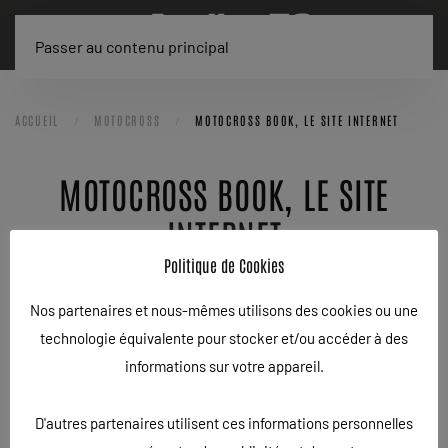
Passer au contenu principal
ACCUEIL
MOTOCROSS
MOTOCROSS BOOK, LE SITE INTERNET
MOTOCROSS BOOK, LE SITE
INTERNET
Politique de Cookies
ÉCRIT LE
22/05/2017
. PUBLIÉ DANS
MOTOCROSS
,
NEWS
.
Nos partenaires et nous-mêmes utilisons des cookies ou une
technologie équivalente pour stocker et/ou accéder à des
Pierrick Paget auteur du best-seller, Motocross le guide du
informations sur votre appareil.
pilotage moderne, a fait confiance à la société MXCOM.eu
pour la réalisation de son site internet via sa maison
D'autres partenaires utilisent ces informations personnelles
d’éditions 977 Communication.