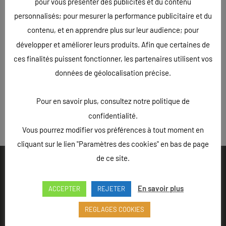
pour vous présenter des publicités et du contenu
Ce site,
motocrossbook.com
, est la vitrine de la traduction
personnalisés; pour mesurer la performance publicitaire et du
anglaise de ce livre. Disponible en vente pour tous les pays
contenu, et en apprendre plus sur leur audience; pour
du monde, Motocross Book sera sans doute l’une des
développer et améliorer leurs produits. Afin que certaines de
meilleures ventes de livre sportives.
ces finalités puissent fonctionner, les partenaires utilisent vos
données de géolocalisation précise.
Il est consultable sur tous les supports existants.
Pour en savoir plus, consultez notre politique de
confidentialité.
« Précédent
Suivant »
Vous pourrez modifier vos préférences à tout moment en
cliquant sur le lien "Paramètres des cookies" en bas de page
de ce site.
En savoir plus
ACCEPTER
REJETER
Ouvert du lundi au vendredi de 9h à 18h - Rue Louis Lepître,
REGLAGES COOKIES
Hôtel des entreprises, 52200 LANGRES