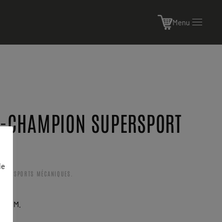
Menu
CE-CHAMPION SUPERSPORT
ie
OOK
,
SPORTS MÉCANIQUES
.
MXCOM.