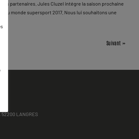
des partenaires. Jules Cluzel intégre la saison prochaine
ion du monde supersport 2017. Nous lui souhaitons une
es
Suivant »
e
ses, 52200 LANGRES