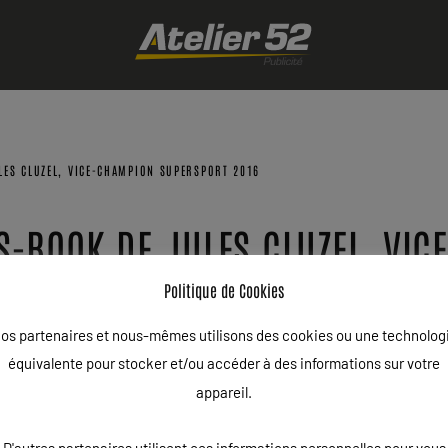
LES CLUZEL, VICE-CHAMPION SUPERSPORT 2016
S-BOOK DE JULES CLUZEL, VI
2016
Politique de Cookies
os partenaires et nous-mêmes utilisons des cookies ou une technolog
BLIÉ DANS
BOOK SPORTIF
,
EXEMPLE DE BOOK
,
MOTO
,
NEWS
,
PRESS-BOOK
,
PRESSB
équivalente pour stocker et/ou accéder à des informations sur votre
appareil.
e world supersport, a confié la réalisation de son press-book à 