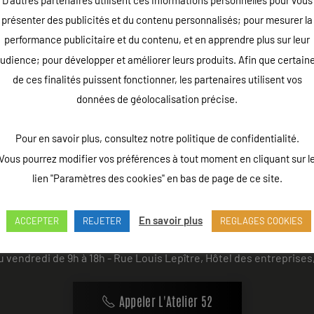
D'autres partenaires utilisent ces informations personnelles pour vous
age.La mise en valeur de Jules était importante pour rechercher 
présenter des publicités et du contenu personnalisés; pour mesurer la
 du monde par le passé. Son ambition est claire : devenir champ
performance publicitaire et du contenu, et en apprendre plus sur leur
udience; pour développer et améliorer leurs produits. Afin que certain
de ces finalités puissent fonctionner, les partenaires utilisent vos
données de géolocalisation précise.
Pour en savoir plus, consultez notre politique de confidentialité.
Vous pourrez modifier vos préférences à tout moment en cliquant sur l
lien "Paramètres des cookies" en bas de page de ce site.
En savoir plus
ACCEPTER
REJETER
REGLAGES COOKIES
u vendredi de 9h à 18h - Rue Louis Lepître, Hôtel des entrepri
Appeler L'Atelier 52