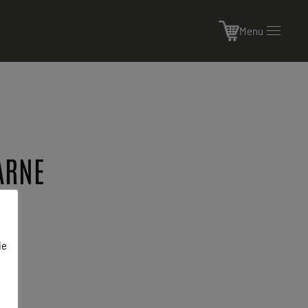
Menu
ARNE
ie