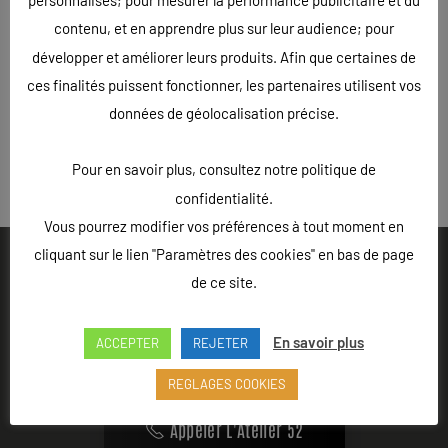
personnalisés; pour mesurer la performance publicitaire et du
contenu, et en apprendre plus sur leur audience; pour
développer et améliorer leurs produits. Afin que certaines de
ces finalités puissent fonctionner, les partenaires utilisent vos
données de géolocalisation précise.
« Précédent
Pour en savoir plus, consultez notre politique de
confidentialité.
Vous pourrez modifier vos préférences à tout moment en
cliquant sur le lien "Paramètres des cookies" en bas de page
de ce site.
Ouvert du lundi au vendredi de 9h à 18h - Rue Louis Lepître,
En savoir plus
ACCEPTER
REJETER
Hôtel des entreprises, 52200 LANGRES
REGLAGES COOKIES
Appeler L'Atelier 52