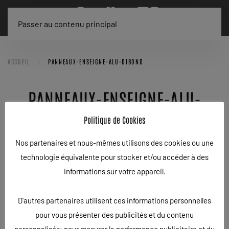
Passer au contenu principal
ACCUEIL
PANNEAUX-ENSEIGNE-ALU-DIBOND
PANNEAUX-ENSEIGNE-ALU-
DIBOND
Politique de Cookies
Nos partenaires et nous-mêmes utilisons des cookies ou une
ÉCRIT LE
14/07/2020
.
technologie équivalente pour stocker et/ou accéder à des
informations sur votre appareil.
D'autres partenaires utilisent ces informations personnelles
pour vous présenter des publicités et du contenu