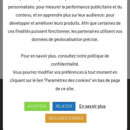
personnalisés; pour mesurer la performance publicitaire et du
contenu, et en apprendre plus sur leur audience; pour
développer et améliorer leurs produits. Afin que certaines de
ces finalités puissent fonctionner, les partenaires utilisent vos
données de géolocalisation précise.
Pour en savoir plus, consultez notre politique de
« Précédent
confidentialité.
Vous pourrez modifier vos préférences à tout moment en
cliquant sur le lien "Paramètres des cookies" en bas de page
de ce site.
En savoir plus
ACCEPTER
REJETER
Ouvert du lundi au vendredi de 9h à 18h - Rue Louis Lepître,
REGLAGES COOKIES
Hôtel des entreprises, 52200 LANGRES