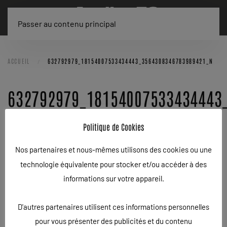
Passer au contenu principal
ACCUEIL
632792979_18154007533434443_3564308346783989421_N
632792979_18154007533434443
ÉCRIT LE
22/02/2026
.
Politique de Cookies
Nos partenaires et nous-mêmes utilisons des cookies ou une
technologie équivalente pour stocker et/ou accéder à des
informations sur votre appareil.
D'autres partenaires utilisent ces informations personnelles
pour vous présenter des publicités et du contenu