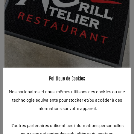
Politique de Cookies
Nos partenaires et nous-mêmes utilisons des cookies ou une
technologie équivalente pour stocker et/ou accéder à des
TAPIS PERSONNALISÉ POUR
informations sur votre appareil.
L’ATELIER GRILL ET LE CROUSTI
D'autres partenaires utilisent ces informations personnelles
CHAUD
pour vous présenter des publicités et du contenu