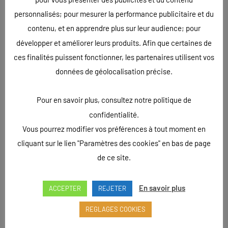
personnalisés; pour mesurer la performance publicitaire et du
ÉCRIT LE
06/05/2024
. PUBLIÉ DANS
CRÉATION GRAPHIQUE HAUTE-MARNE
,
contenu, et en apprendre plus sur leur audience; pour
TAPIS PERSONNALISÉ HAUTE-MARNE
.
développer et améliorer leurs produits. Afin que certaines de
ces finalités puissent fonctionner, les partenaires utilisent vos
Magnifiques tapis d’entrée 100% personnalisés. Un
données de géolocalisation précise.
encastré et l’autre avec des rebords afin d’éviter les chutes.
Nos clients l’Atelier Grill de Saints-Geosmes et Crousti
Pour en savoir plus, consultez notre politique de
Chaud à Langres sont ravis.
confidentialité.
Vous pourrez modifier vos préférences à tout moment en
cliquant sur le lien "Paramètres des cookies" en bas de page
de ce site.
En savoir plus
ACCEPTER
REJETER
REGLAGES COOKIES