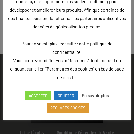
contenu, et en apprendre plus sur leur audience; pour
développer et améliorer leurs produits. Afin que certaines de
ces finalités puissent fonctionner, les partenaires utilisent vos
données de géolocalisation précise.
« Précédent
Pour en savoir plus, consultez notre politique de
confidentialité.
Vous pourrez modifier vos préférences à tout moment en
cliquant sur le lien "Paramètres des cookies" en bas de page
de ce site.
Ouvert du lundi au vendredi de 9h à 18h - Rue Louis Lepître,
En savoir plus
Hôtel des entreprises, 52200 LANGRES
ACCEPTER
REJETER
REGLAGES COOKIES
Appeler L'Atelier 52
Infos Légales
Conditions Générales de Vente