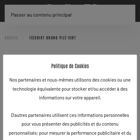
Passer au contenu principal
ACCUEIL
TEESHIRT BRUNO PIZZ VERT
TEESHIRT BRUNO PIZZ VERT
Politique de Cookies
ÉCRIT LE
24/03/2021
.
Nos partenaires et nous-mêmes utilisons des cookies ou une
technologie équivalente pour stocker et/ou accéder à des
informations sur votre appareil.
D'autres partenaires utilisent ces informations personnelles
pour vous présenter des publicités et du contenu
personnalisés; pour mesurer la performance publicitaire et du