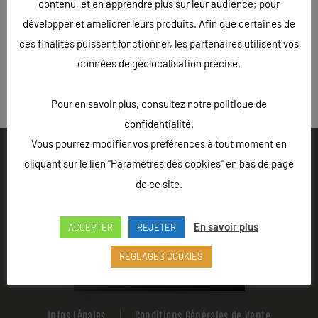
contenu, et en apprendre plus sur leur audience; pour
développer et améliorer leurs produits. Afin que certaines de
ces finalités puissent fonctionner, les partenaires utilisent vos
données de géolocalisation précise.
« Précédent
Pour en savoir plus, consultez notre politique de
confidentialité.
Vous pourrez modifier vos préférences à tout moment en
cliquant sur le lien "Paramètres des cookies" en bas de page
de ce site.
Ouvert du lundi au vendredi de 9h à 18h - Rue Louis Lepître,
En savoir plus
Hôtel des entreprises, 52200 LANGRES
ACCEPTER
REJETER
REGLAGES COOKIES
Appeler L'Atelier 52
Infos Légales
Conditions Générales de Vente