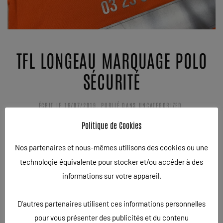
TFL LONGEAU MARQUAGE POLO
SÉCURITÉ
ÉCRIT LE
16/07/2019
. PUBLIÉ DANS
UNCATEGORIZED
.
Politique de Cookies
la société TFL à Longeau nous a demandé de floquer ses
Nos partenaires et nous-mêmes utilisons des cookies ou une
polos de sécurité lors des interventions sur les
technologie équivalente pour stocker et/ou accéder à des
dépannages routiers et autoroutiers. Le flex utilisé est un
informations sur votre appareil.
flex réfléchissant. C’est un flex qui permet d’assurer une
très bonne visibilité lors des interventions.
D'autres partenaires utilisent ces informations personnelles
pour vous présenter des publicités et du contenu