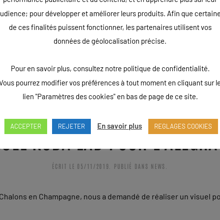
udience; pour développer et améliorer leurs produits. Afin que certain
de ces finalités puissent fonctionner, les partenaires utilisent vos
données de géolocalisation précise.
Pour en savoir plus, consultez notre politique de confidentialité.
Vous pourrez modifier vos préférences à tout moment en cliquant sur l
lien "Paramètres des cookies" en bas de page de ce site.
En savoir plus
ACCEPTER
REJETER
REGLAGES COOKIES
SUEL KOBA LAD POUR L’ALEGRA
ÉCRIT LE
05/11/2019
. PUBLIÉ DANS
NEWS
.
 Chalons en Champagne, nous a demandé de réaliser un visuel pou