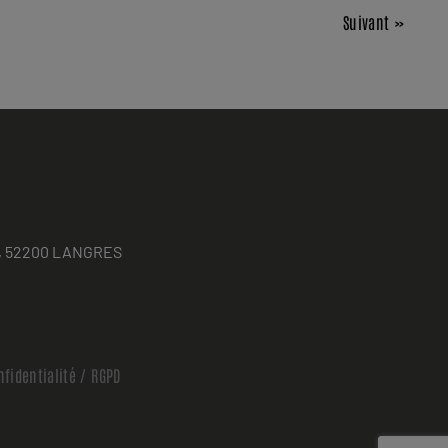
Suivant »
ses, 52200 LANGRES
nfidentialité / RGPD