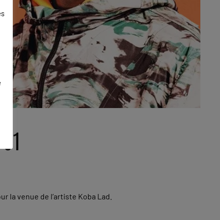
es
e
 51
r la venue de l’artiste Koba Lad.