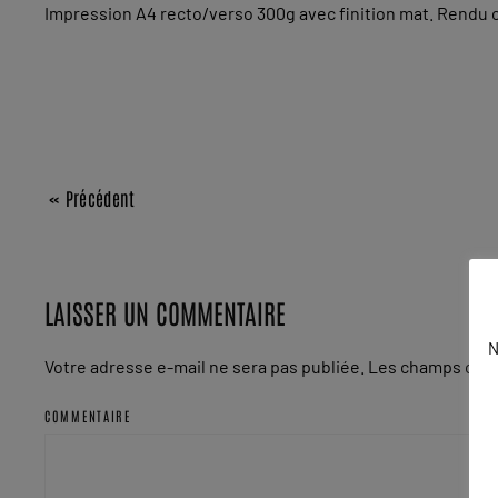
Impression A4 recto/verso 300g avec finition mat. Rendu 
« Précédent
LAISSER UN COMMENTAIRE
N
Votre adresse e-mail ne sera pas publiée. Les champs obli
COMMENTAIRE