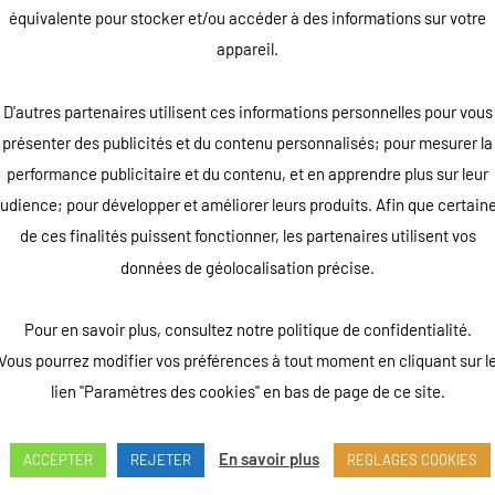
En A4 ou A3
équivalente pour stocker et/ou accéder à des informations sur votre
Aluminium anodisé gris cend
appareil.
Pied en plastique, à remplir,
D'autres partenaires utilisent ces informations personnelles pour vous
quantité
présenter des publicités et du contenu personnalisés; pour mesurer la
de
performance publicitaire et du contenu, et en apprendre plus sur leur
Stops
Ajouter au devis
udience; pour développer et améliorer leurs produits. Afin que certain
trottoirs
de ces finalités puissent fonctionner, les partenaires utilisent vos
Retour au catalogue
données de géolocalisation précise.
Pour en savoir plus, consultez notre politique de confidentialité.
Vous pourrez modifier vos préférences à tout moment en cliquant sur l
lien "Paramètres des cookies" en bas de page de ce site.
En savoir plus
ACCEPTER
REJETER
REGLAGES COOKIES