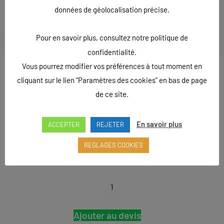
Cette fiche produit n’est qu’un exemple. D’autres modèles
données de géolocalisation précise.
sont disponibles.
Pour toute demande de renseignements, n’hésitez pas à nous
contacter.
Pour en savoir plus, consultez notre politique de
confidentialité.
Taille
: 60×172 cm
Vous pourrez modifier vos préférences à tout moment en
cliquant sur le lien "Paramètres des cookies" en bas de page
Matière
: caoutchouc naturel avec
de ce site.
surface polyester
Impression
: couleur
En savoir plus
ACCEPTER
REJETER
Epaisseur 4 mm
REGLAGES COOKIES
5 pièces minimum
quantité
de
Tapis
Ajouter au devis