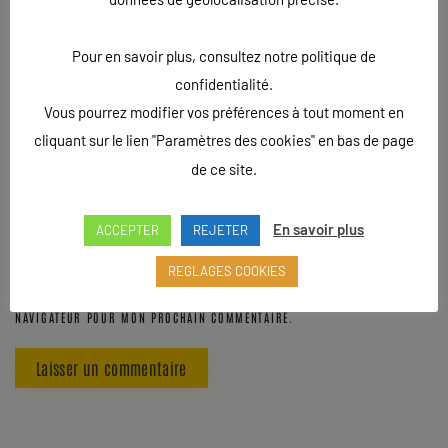
NOM
*
Pour en savoir plus, consultez notre politique de
confidentialité.
Vous pourrez modifier vos préférences à tout moment en
E-MAIL
*
cliquant sur le lien "Paramètres des cookies" en bas de page
de ce site.
SITE WEB
En savoir plus
ACCEPTER
REJETER
REGLAGES COOKIES
ENREGISTRER MON NOM, MON E-MAIL ET MON SITE DANS LE
NAVIGATEUR POUR MON PROCHAIN COMMENTAIRE.
Laisser un commentaire